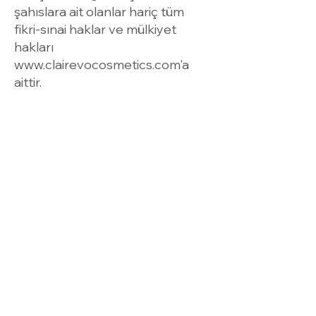
şahıslara ait olanlar hariç tüm
fikri-sınai haklar ve mülkiyet
hakları
www.clairevocosmetics.com
'a
aittir.
* Sitemizden satın alınan ürünler
için ödeme sadece kredi kartıyla
ve Sitemizde belirtilen diğer
yöntemler ile yapılabilir.
* Sitemizden herhangi bir bildirim
yapılmadığı takdirde sadece
Türkiye Cumhuriyeti sınırları
içerisine gönderim yapılmaktadır.
*
www.clairevocosmetics.com
’un
kullandığı ödeme yöntemleri