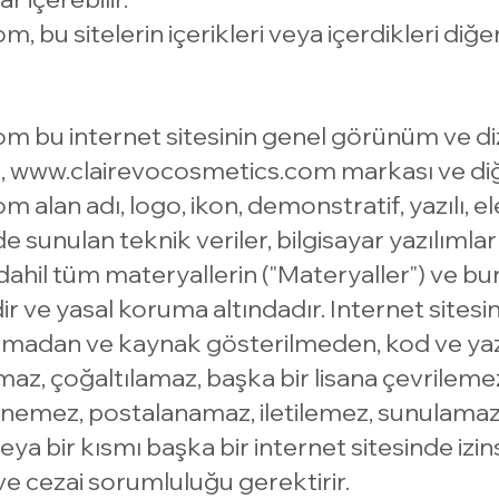
com
, bu sitelerin içerikleri veya içerdikleri d
com
bu internet sitesinin genel görünüm ve diz
,
www.clairevocosmetics.com
markası ve di
com
alan adı, logo, ikon, demonstratif, yazılı, e
 sunulan teknik veriler, bilgisayar yazılımlar
hil tüm materyallerin ("Materyaller") ve bunlar
ir ve yasal koruma altındadır. Internet sitesi
ınmadan ve kaynak gösterilmeden, kod ve yaz
maz, çoğaltılamaz, başka bir lisana çevrilem
lenemez, postalanamaz, iletilemez, sunulamaz
eya bir kısmı başka bir internet sitesinde izin
e cezai sorumluluğu gerektirir.