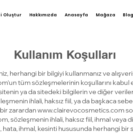
ni Oluştur
Hakkımızda
Anasayfa
Mağaza
Blo
Kullanım Koşulları
iz, herhangi bir bilgiyi kullanmanız ve alışve
com
’un tüm sözleşmelerinin koşullarını kabul e
 sitenin ya da sitedeki bilgilerin ve diğer veril
leşmenin ihlali, haksız fiil, ya da başkaca se
çbir zarardan
www.clairevocosmetics.com
so
com
, sözleşmenin ihlali, haksız fiil, ihmal veya
, hata, ihmal, kesinti hususunda herhangi bi