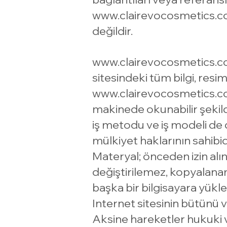
www.clairevocosmetics.
değildir.
www.clairevocosmetics.
sitesindeki tüm bilgi, resim
www.clairevocosmetics.
makinede okunabilir şekilde
iş metodu ve iş modeli de da
mülkiyet haklarının sahibid
Materyal; önceden izin al
değiştirilemez, kopyalana
başka bir bilgisayara yük
Internet sitesinin bütünü v
Aksine hareketler hukuki v