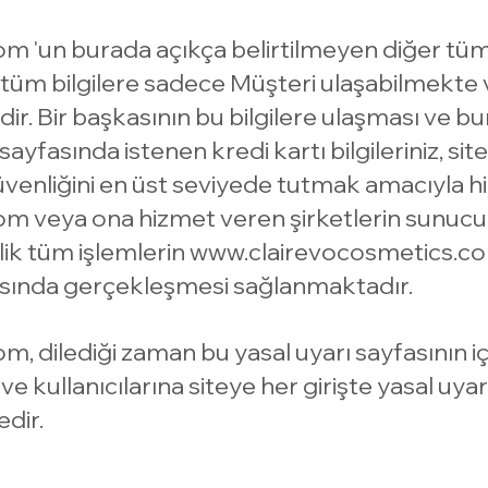
com
'un burada açıkça belirtilmeyen diğer tüm 
 tüm bilgilere sadece Müşteri ulaşabilmekte v
r. Bir başkasının bu bilgilere ulaşması ve bu
fasında istenen kredi kartı bilgileriniz, site
üvenliğini en üst seviyede tutmak amacıyla hi
com
veya ona hizmet veren şirketlerin sunuc
ik tüm işlemlerin
www.clairevocosmetics.c
rasında gerçekleşmesi sağlanmaktadır.
com
, dilediği zaman bu yasal uyarı sayfasının 
ve kullanıcılarına siteye her girişte yasal uyar
dir.