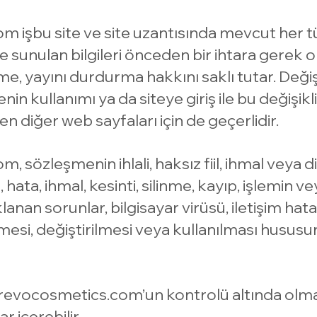
com
işbu site ve site uzantısında mevcut her tü
de sunulan bilgileri önceden bir ihtara gerek 
me, yayını durdurma hakkını saklı tutar. Değiş
nin kullanımı ya da siteye giriş ile bu değişik
ilen diğer web sayfaları için de geçerlidir.
com
, sözleşmenin ihlali, haksız fiil, ihmal veya
hata, ihmal, kesinti, silinme, kayıp, işlemin ve
nan sorunlar, bilgisayar virüsü, iletişim hatas
rilmesi, değiştirilmesi veya kullanılması husus
irevocosmetics.com
’un kontrolü altında ol
r içerebilir.