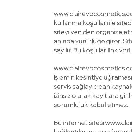
www.clairevocosmetics.
kullanma koşulları ile site
siteyi yeniden organize et
anında yürürlüğe girer. Site
sayılır. Bu koşullar link ver
www.clairevocosmetics.
işlemin kesintiye uğraması, 
servis sağlayıcıdan kaynakla
izinsiz olarak kayıtlara gi
sorumluluk kabul etmez.
Bu internet sitesi
www.cla
bağlantıları veya referansla