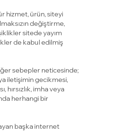
r hizmet, ürün, siteyi
olmaksızın değiştirme,
iklikler sitede yayım
likler de kabul edilmiş
 diğer sebepler neticesinde;
ya iletişimin gecikmesi,
ı, hırsızlık, imha veya
unda herhangi bir
mayan başka internet