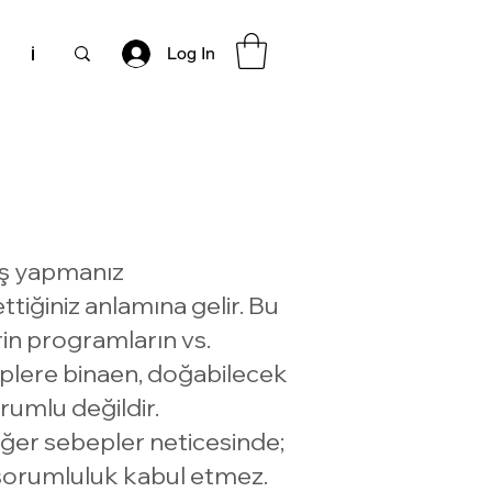
Log In
g
İletişim
Arkadaş Yönlendirme
Yeni Sayfa
Y
riş yapmanız
ttiğiniz anlamına gelir. Bu
erin programların vs.
beplere binaen, doğabilecek
rumlu değildir.
 diğer sebepler neticesinde;
r sorumluluk kabul etmez.