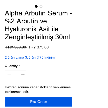
Alpha Arbutin Serum -
%2 Arbutin ve
Hyaluronik Asit ile
Zenginleştirilmiş 30ml
Regular
Sale
 TRY 500.00 
TRY 375.00
Price
Price
2 ürün alana 3. ürün %75 İndirimli
Quantity
*
Haziran sonuna kadar stokların yenilenmesi
beklenmektedir.
Pre-Order