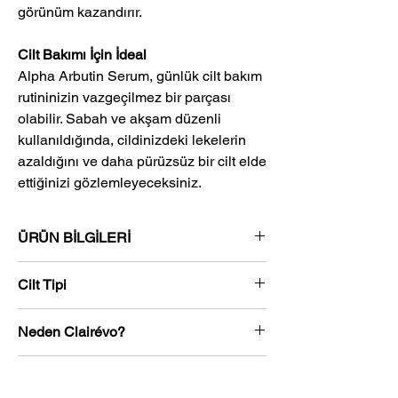
görünüm kazandırır.
Cilt Bakımı İçin İdeal
Alpha Arbutin Serum, günlük cilt bakım
rutininizin vazgeçilmez bir parçası
olabilir. Sabah ve akşam düzenli
kullanıldığında, cildinizdeki lekelerin
azaldığını ve daha pürüzsüz bir cilt elde
ettiğinizi gözlemleyeceksiniz.
ÜRÜN BİLGİLERİ
Alpha Arbutin Serum - %2 Arbutin
Cilt Tipi
ve Hyaluronik Asit ile
Zenginleştirilmiş
Tüm cilt tipleri
için uygundur.
Neden Clairévo?
Cildinizdeki lekelerin görünümünü
azaltarak ve cilt tonunu dengeleyerek
Doğal ve Temiz İçerikler:
daha aydınlık bir cilt elde etmenize
Anahtar İçerikler
Clairévo, ürünlerinde kullanılan