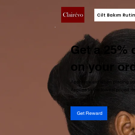
Cilt Bakım Ruti
Get a 25% 
on your or
Apply reward when placing your
Applies to the lowest priced ite
Get Reward