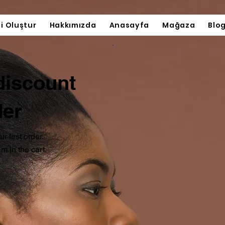
ni Oluştur
Hakkımızda
Anasayfa
Mağaza
Blo
discount
der
 first order.
m in the cart.