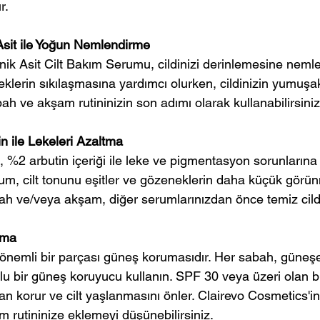
r.
Asit ile Yoğun Nemlendirme
ik Asit Cilt Bakım Serumu, cildinizi derinlemesine nemle
eklerin sıkılaşmasına yardımcı olurken, cildinizin yumuş
ah ve akşam rutininizin son adımı olarak kullanabilirsiniz
n ile Lekeleri Azaltma
%2 arbutin içeriği ile leke ve pigmentasyon sorunlarına ka
m, cilt tonunu eşitler ve gözeneklerin daha küçük görü
abah ve/veya akşam, diğer serumlarınızdan önce temiz cil
uma
in önemli bir parçası güneş korumasıdır. Her sabah, güne
u bir güneş koruyucu kullanın. SPF 30 veya üzeri olan b
ndan korur ve cilt yaşlanmasını önler. Clairevo Cosmetics'
ım rutininize eklemeyi düşünebilirsiniz.