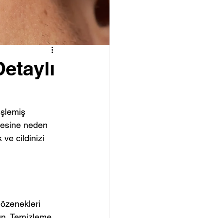
etaylı
işlemiş 
nmesine neden 
ve cildinizi 
gözenekleri 
yın. Temizleme 