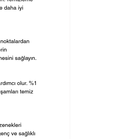
ze daha iyi 
 noktalardan 
rin 
esini sağlayın.
rdımcı olur. %1 
Akşamları temiz 
zenekleri 
genç ve sağlıklı 