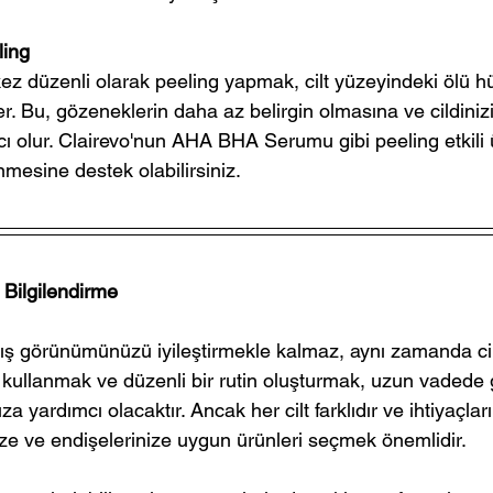
ling
kez düzenli olarak peeling yapmak, cilt yüzeyindeki ölü hü
zler. Bu, gözeneklerin daha az belirgin olmasına ve cildini
 olur. Clairevo'nun AHA BHA Serumu gibi peeling etkili ü
enmesine destek olabilirsiniz.
 Bilgilendirme
ış görünümünüzü iyileştirmekle kalmaz, aynı zamanda cilt
 kullanmak ve düzenli bir rutin oluşturmak, uzun vadede g
za yardımcı olacaktır. Ancak her cilt farklıdır ve ihtiyaçları
pinize ve endişelerinize uygun ürünleri seçmek önemlidir.