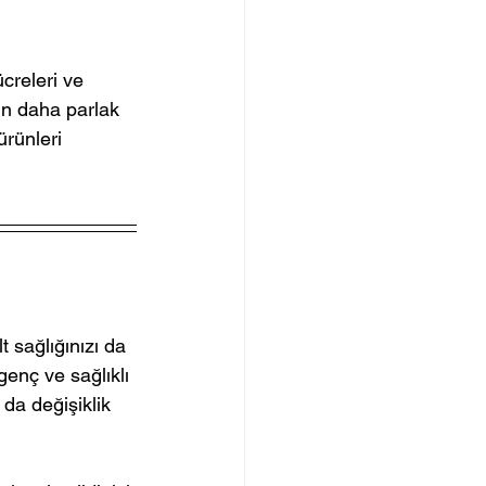
creleri ve 
zin daha parlak 
rünleri 
 sağlığınızı da 
enç ve sağlıklı 
 da değişiklik 