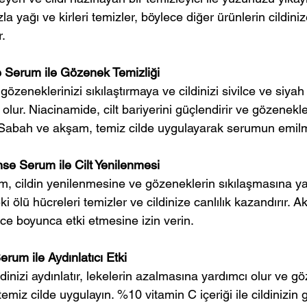
azla yağı ve kirleri temizler, böylece diğer ürünlerin cildini
r.
e Serum ile Gözenek Temizliği
zeneklerinizi sıkılaştırmaya ve cildinizi sivilce ve siyah
olur. Niacinamide, cilt bariyerini güçlendirir ve gözenekle
 Sabah ve akşam, temiz cilde uygulayarak serumun emilm
nse Serum ile Cilt Yenilenmesi
m, cildin yenilenmesine ve gözeneklerin sıkılaşmasına ya
eki ölü hücreleri temizler ve cildinize canlılık kazandırır. 
ce boyunca etki etmesine izin verin.
erum ile Aydınlatıcı Etki
dinizi aydınlatır, lekelerin azalmasına yardımcı olur ve gö
ı temiz cilde uygulayın. %10 vitamin C içeriği ile cildinizin 