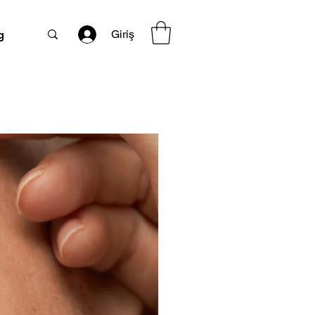
Giriş
g