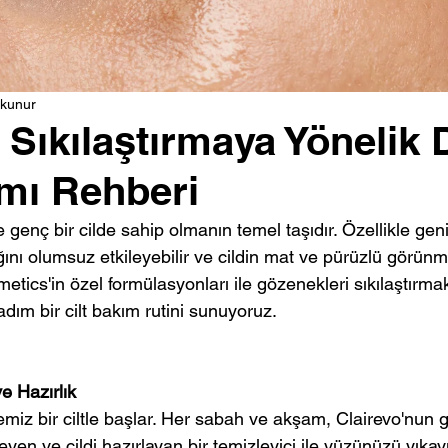
okunur
Sıkılaştırmaya Yönelik D
ımı Rehberi
ve genç bir cilde sahip olmanın temel taşıdır. Özellikle gen
ığını olumsuz etkileyebilir ve cildin mat ve pürüzlü görü
metics'in özel formülasyonları ile gözenekleri sıkılaştırmak 
dım bir cilt bakım rutini sunuyoruz.
e Hazırlık
 temiz bir ciltle başlar. Her sabah ve akşam, Clairevo'nun 
yen ve cildi hazırlayan bir temizleyici ile yüzünüzü yıka