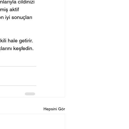
arıyla cildinizi 
miş aktif 
n iyi sonuçları 
i hale getirir. 
larını keşfedin. 
Hepsini Gör