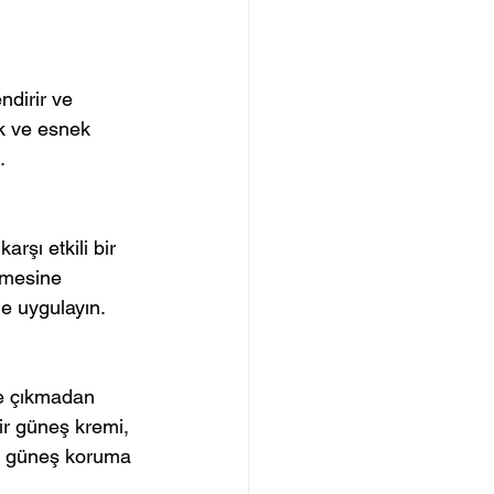
ndirir ve 
ak ve esnek 
.
rşı etkili bir 
nmesine 
de uygulayın.
şe çıkmadan 
ir güneş kremi, 
in güneş koruma 