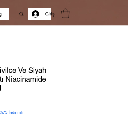
Giriş
g
vilce Ve Siyah
tı Niacinamide
l
İndirimli
Fiyat
%75 İndirimli