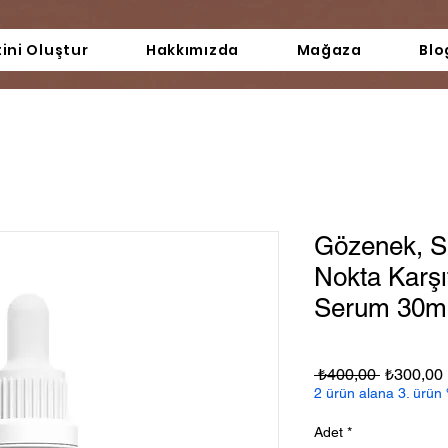
tini Oluştur
Hakkımızda
Mağaza
Blo
Gözenek, Si
Nokta Karşı
Serum 30m
Normal
 ₺400,00 
₺300,00
Fiyat
2 ürün alana 3. ürün 
Adet
*